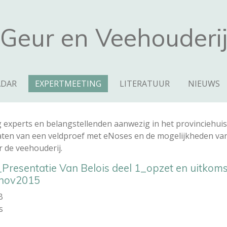
Geur en Veehouderi
ADAR
EXPERTMEETING
LITERATUUR
NIEUWS
 experts en belangstellenden aanwezig in het provinciehui
aten van een veldproef met eNoses en de mogelijkheden van
de veehouderij.
Presentatie Van Belois deel 1_opzet en uitkoms
nov2015
B
s