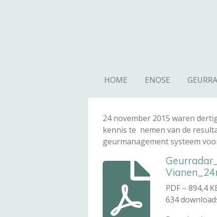
Ga
direct
naar
de
hoofdinhoud
HOME
ENOSE
GEURR
24 november 2015 waren dertig
kennis te nemen van de result
geurmanagement systeem voor 
Geurradar_
Vianen_24
PDF – 894,4 K
634 download