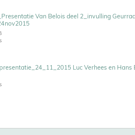
Presentatie Van Belois deel 2_invulling Geurra
_24nov2015
B
s
presentatie_24_11_2015 Luc Verhees en Hans 
s