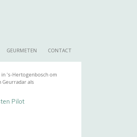
j
GEURMETEN
CONTACT
s in 's-Hertogenbosch om
 Geurradar als
ten Pilot