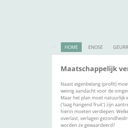
Ga
direct
naar
de
hoofdinhoud
HOME
ENOSE
GEUR
Maatschappelijk v
Naast eigenbelang (profit) mo
weinig aandacht voor de omgevi
Maar het plan moet natuurlijk 
('laag hangend fruit') zijn aan
hierin moeten verdiepen. Welk
overlast, verlagen gezondheidr
worden ze gewaardeerd?