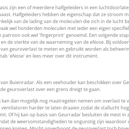
asis zijn een of meerdere halfgeleiders in een luchtdoorlate
naast. Halfgeleiders hebben de eigenschap dat ze stroom m
nkelijk van de lading van de moleculen die zich in de lucht 
vaak wel honderden moleculen met ieder een eigen specifieke
n patroon ook wel 'fingerprint' genoemd. Een volgende sta
 en de sterkte van de waarneming van de eNose. Bij voldoe
an geuroverlast te meten en gebruikt worden als beheeri
tab 'eNose' en lees meer over dit instrument.
van Buienradar. Als een veehouder kan beschikken over Ge
e geuroverlast over een grens dreigt te gaan.
j kan dan mogelijk nog maatregelen nemen om overlast te 
 ventilatoren harder te laten draaien zodat de stallucht ho
mt. Of hij kan op basis van Geurradar besluiten de mest in 
dat de weersomstandigheden te ongunstig zijn waardoo
nnen komen. Mocht onverhoopt de geuroverlast toch boven