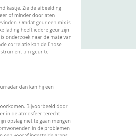
nd kastje. Zie de afbeelding
eer of minder doorlaten
bevinden. Omdat geur een mix is
 lading heeft iedere geur zijn
p is onderzoek naar de mate van
nde correlatie kan de Enose
nstrument om geur te
urradar dan kan hij een
voorkomen. Bijvoorbeeld door
ger in de atmosfeer terecht
zijn opslag niet te gaan mengen
r omwonenden in de problemen
 een vooraf ingestelde grens