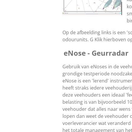
ko
sm
bi
Op de afbeelding links is een '
odourunits. G Klik hierboven o
eNose - Geurradar
Gebruik van eNoses in de veeho
grondige testperiode noodzakel
eNose is een 'lerend' instrume
heeft straks iedere veehouder
deze veehouders een ideaal 'f
belasting is van bijvoorbeeld 1
veehouder dat alles naar wens
lopen dan weet de veehouder da
voerleverancier wat verander
het totale management van het 