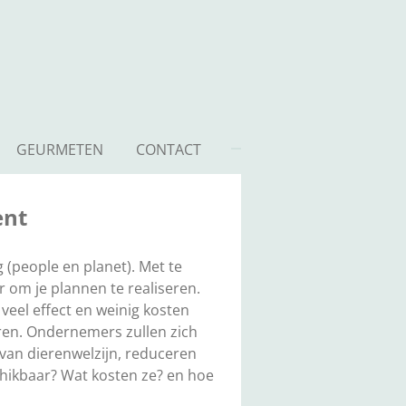
GEURMETEN
CONTACT
ent
 (
people
en
planet
). Met te
 om je plannen te realiseren.
eel effect en weinig kosten
veren. Ondernemers zullen zich
van dierenwelzijn, reduceren
chikbaar? Wat kosten ze? en hoe