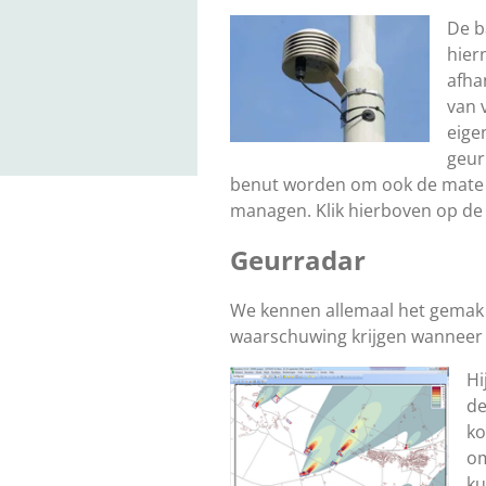
De b
hier
afha
van 
eige
geur
benut worden om ook de mate v
managen. Klik hierboven op de 
Geurradar
We kennen allemaal het gemak 
waarschuwing krijgen wanneer d
Hi
de
ko
om
ku