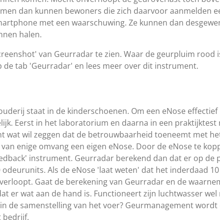
men dan kunnen bewoners die zich daarvoor aanmelden een
artphone met een waarschuwing. Ze kunnen dan desgewens
nnen halen.
screenshot' van Geurradar te zien. Waar de geurpluim rood is 
p de tab 'Geurradar' en lees meer over dit instrument.
uderij staat in de kinderschoenen. Om een eNose effectief i
ijk. Eerst in het laboratorium en daarna in een praktijktes
nt wat wil zeggen dat de betrouwbaarheid toeneemt met het
ij van enige omvang een eigen eNose. Door de eNose te kop
eedback' instrument. Geurradar berekend dan dat er op de 
0 odeurunits. Als de eNose 'laat weten' dat het inderdaad 1
 verloopt. Gaat de berekening van Geurradar en de waarnem
t er wat aan de hand is. Functioneert zijn luchtwasser wel
d in de samenstelling van het voer? Geurmanagement word
bedrijf.