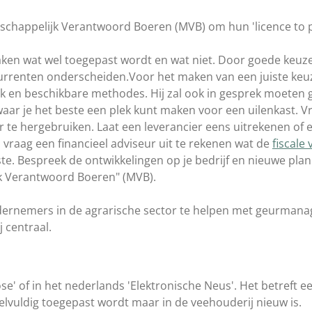
chappelijk Verantwoord Boeren (
MVB
) om hun '
licence
to
p
ken wat wel toegepast wordt en wat niet. Door goede keuz
urrenten onderscheiden.Voor het maken van een juiste ke
iek en beschikbare methodes. Hij zal ook in gesprek moeten
ar je het beste een plek kunt maken voor een uilenkast. V
te hergebruiken. Laat een leverancier eens uitrekenen of 
n vraag een financieel adviseur uit te rekenen wat de
fiscale
ste. Bespreek de ontwikkelingen op je bedrijf en nieuwe pla
jk Verantwoord Boeren" (MVB).
ndernemers in de agrarische sector te helpen met geurman
j centraal.
se' of in het nederlands 'Elektronische Neus'. Het betreft e
elvuldig toegepast wordt maar in de veehouderij nieuw is.