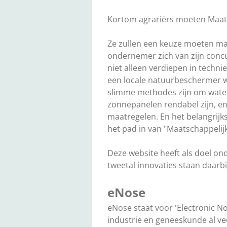
Kortom
agrariërs
moeten Maats
Ze zullen een keuze moeten ma
ondernemer zich van zijn conc
niet alleen verdiepen in techn
een locale natuurbeschermer wa
slimme methodes zijn om water 
zonnepanelen
rendabel zijn, e
maatregelen. En het belangrijk
het pad in van "Maatschappeli
Deze website heeft als doel o
tweetal innovaties staan daarbi
eNose
eNose staat voor 'Electronic No
industrie en geneeskunde al ve