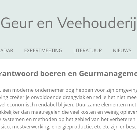
Geur en Veehouderij
RADAR
EXPERTMEETING
LITERATUUR
NIEUWS
erantwoord boeren en Geurmanagem
et een moderne ondernemer oog hebben voor zijn omgeving
ng creëer je onvoldoende draagvlak en red je het niet meer
wel economisch rendabel blijven. Duurzame elementen met v
trekkelijker dan maatregelen die veel kosten en weinig ople
e systemen en methoden op het gebied van het verbeteren 
isico, mestverwerking, energieproductie,
etc
etc
zijn er bes